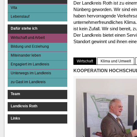
Miteinander le
Der Landkreis Roth ist zu einem
Vita
Nünberg geworden. Wir sind ein
Engagiert im Land
haben hervorragende Verkehrs
Lebenslauf
Unterwegs im Lan
unternehmerfreundliches Klima.
ist kein Zufall. Wir sind berei
Dafür stehe ich
zu Gast im Landk
Der Landkreis bietet einen Ser
Wirtschaft und Arbeit
Standort gewinnt und ihnen eine
Bildung und Erziehung
Miteinander leben
Wirtschaft
Klima und Umwelt
Engagiert im Landkreis
KOOPERATION HOCHSCHUL
Unterwegs im Landkreis
zu Gast im Landkreis
Team
Landkreis Roth
Links