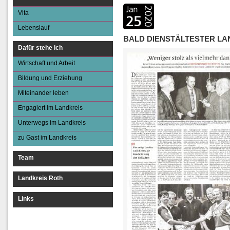
Miteinander le
Vita
Engagiert im Land
Lebenslauf
Unterwegs im Lan
BALD DIENSTÄLTESTER LA
Dafür stehe ich
zu Gast im Landk
Wirtschaft und Arbeit
Bildung und Erziehung
Miteinander leben
Engagiert im Landkreis
Unterwegs im Landkreis
zu Gast im Landkreis
Team
Landkreis Roth
Links